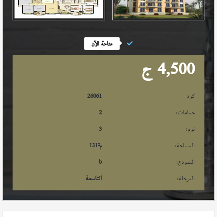
متاحة الآن
4,500
ج
كود
26061
حمامات:
2
نوم:
3
المساحة:
م²
131
النموذج:
b
المرحلة:
التاسعة