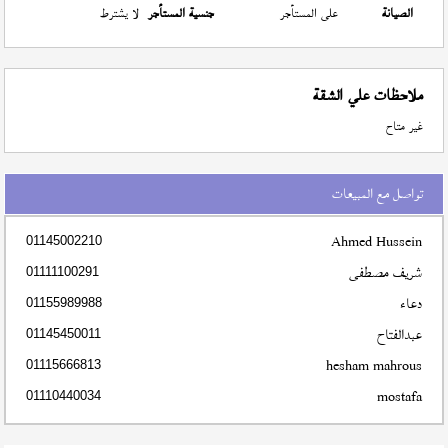
الصيانة
على المستأجر
جنسية المستأجر
لا يشترط
ملاحظات علي الشقة
غير متاح
تواصل مع المبيعات
Ahmed Hussein
01145002210
شريف مصطفى
01111100291
دعاء
01155989988
عبدالفتاح
01145450011
hesham mahrous
01115666813
mostafa
01110440034