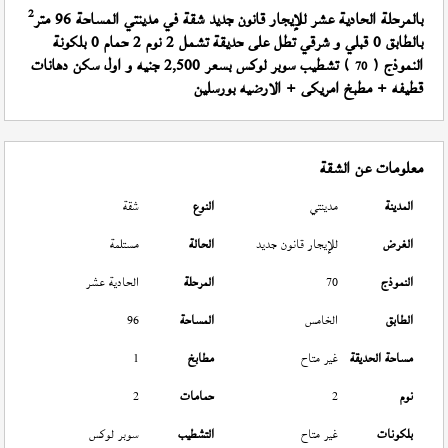
2
بالمرحلة الحادية عشر للإيجار قانون جديد شقة في مدينتي المساحة 96 متر
بالطابق 0 قبلي و شرقي تطل على حديقة تشمل 2 نوم 2 حمام 0 بلكونة
النموذج (
) تشطيب سوبر لوكس بسعر 2,500 جنيه و اول سكن دهانات
70
قطيفه + مطبخ امريكى + الارضيه بورسلين
معلومات عن الشقة
المدينة
مدينتي
النوع
شقة
الغرض
للإيجار قانون جديد
الحالة
مستلمة
النموذج
70
المرحلة
الحادية عشر
الطابق
الخامس
المساحة
96
مساحة الحديقة
غير متاح
مطابخ
1
نوم
2
حمامات
2
بلكونات
غير متاح
التشطيب
سوبر لوكس