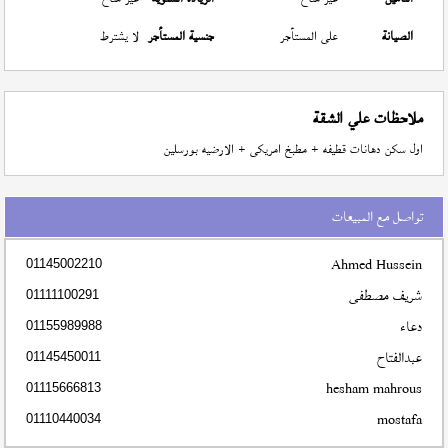
الصيانة
على المستأجر
جنسية المستأجر
لا يشترط
ملاحظات علي الشقة
اول سكن دهانات قطيفه + مطبخ امريكى + الارضيه بورسلين
تواصل مع المبيعات
Ahmed Hussein
01145002210
شريف مصطفى
01111100291
دعاء
01155989988
عبدالفتاح
01145450011
hesham mahrous
01115666813
mostafa
01110440034