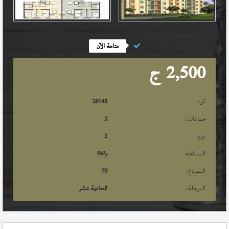
متاحة الآن
2,500
ج
كود
26148
حمامات:
2
نوم:
2
المساحة:
م²
96
النموذج:
70
المرحلة:
الحادية عشر