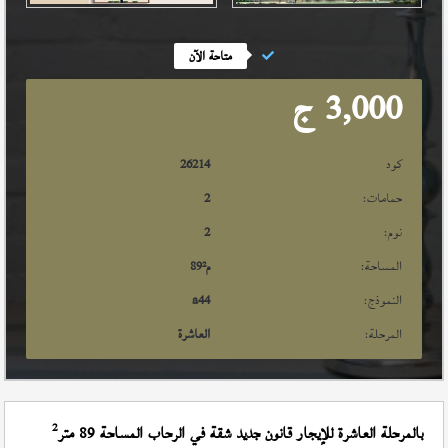
متاحة الآن
3,000
ج
كود
26214
حمامات:
2
نوم:
2
المساحة:
م²
89
النموذج:
a44
المرحلة:
العاشرة
2
بالمرحلة العاشرة للإيجار قانون جديد شقة في الرحاب المساحة 89 متر