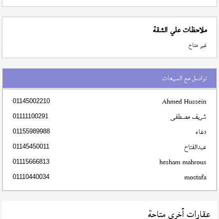
ملاحظات علي الشقة
غير متاح
تواصل مع المبيعات
Ahmed Hussein
01145002210
شريف مصطفى
01111100291
دعاء
01155989988
عبدالفتاح
01145450011
hesham mahrous
01115666813
mostafa
01110440034
عقارات أخري متاحة