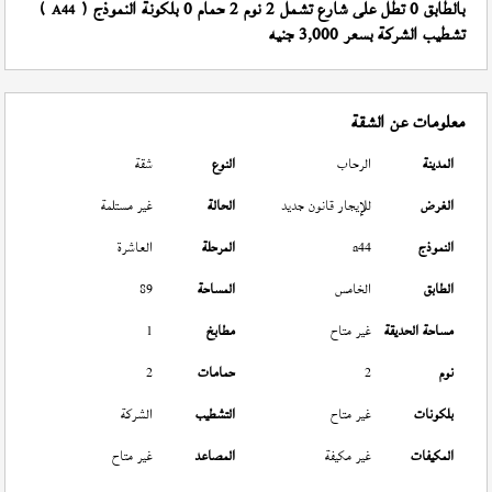
بالطابق 0 تطل على شارع تشمل 2 نوم 2 حمام 0 بلكونة النموذج (
)
A44
تشطيب الشركة بسعر 3,000 جنيه
معلومات عن الشقة
المدينة
الرحاب
النوع
شقة
الغرض
للإيجار قانون جديد
الحالة
غير مستلمة
النموذج
a44
المرحلة
العاشرة
الطابق
الخامس
المساحة
89
مساحة الحديقة
غير متاح
مطابخ
1
نوم
2
حمامات
2
بلكونات
غير متاح
التشطيب
الشركة
المكيفات
غير مكيفة
المصاعد
غير متاح