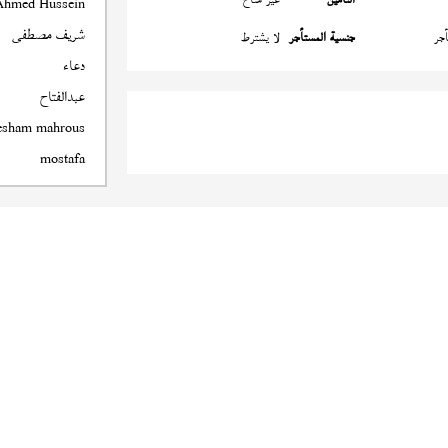
Ahmed Hussein
شريف مصطفى
جر
جنسية المستأجر
لا يشترط
دعاء
عبدالفتاح
esham mahrous
mostafa