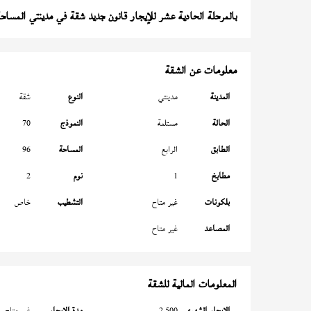
بالمرحلة الحادية عشر للإيجار قانون جديد شقة في مدينتي المساحة 96 م
معلومات عن الشقة
المدينة
مدينتي
النوع
شقة
الحالة
مستلمة
النموذج
70
الطابق
الرابع
المساحة
96
مطابخ
1
نوم
2
بلكونات
غير متاح
التشطيب
خاص
المصاعد
غير متاح
المعلومات المالية للشقة
الإيجار الشهري
2,500
مدة الإيجار
غير متاح