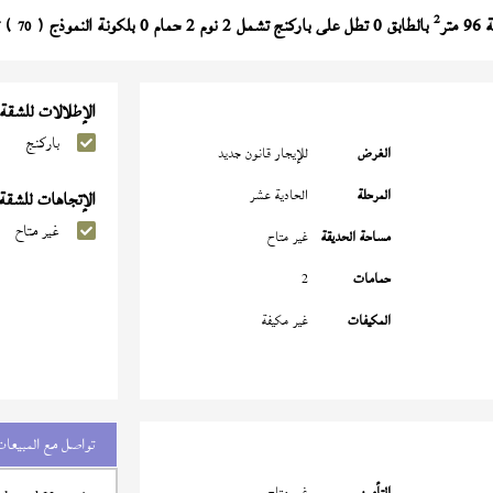
2
تر
بالطابق 0 تطل على باركنج تشمل 2 نوم 2 حمام 0 بلكونة النموذج (
) تش
70
الإطلالات للشقة
باركنج
الغرض
للإيجار قانون جديد
المرحلة
الحادية عشر
الإتجاهات للشقة
غير متاح
مساحة الحديقة
غير متاح
حمامات
2
المكيفات
غير مكيفة
تواصل مع المبيعات
التأمين
غير متاح