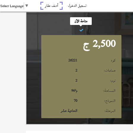
تسجيل الدخول
أضف عقار
Select Language
▼
متاحة الآن
2,500
ج
كود
26221
حمامات:
2
نوم:
2
المساحة:
م²
96
النموذج:
70
المرحلة:
الحادية عشر