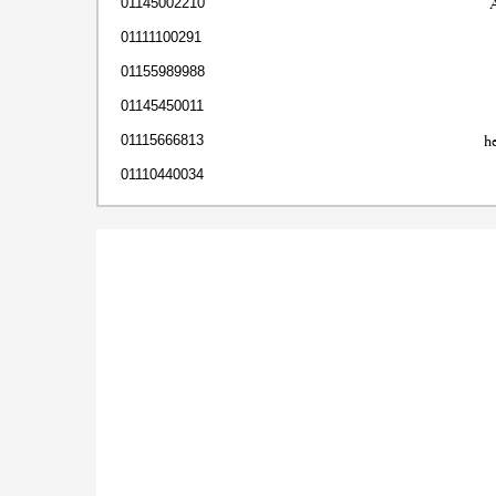
01145002210
01111100291
01155989988
01145450011
h
01115666813
01110440034