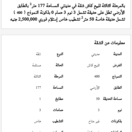
2
بالمرحلة الثالثة للبيع كاش شقة في مدينتي المساحة 177 متر
بالطابق
الأرضي تطل على حديقة تشمل 3 نوم 3 حمام 0 بلكونة النموذج (
)
400
2
تشمل حديقة خاصة 50 متر
تشطيب خاص إستلام فوري 2,500,000 جنيه
معلومات عن الشقة
المدينة
مدينتي
النوع
شقة
الغرض
للبيع كاش
الحالة
مستلمة
النموذج
400
المرحلة
الثالثة
الطابق
الأرضي
المساحة
177
مساحة الحديقة
50
مطابخ
1
نوم
3
حمامات
3
بلكونات
غير متاح
التشطيب
خاص