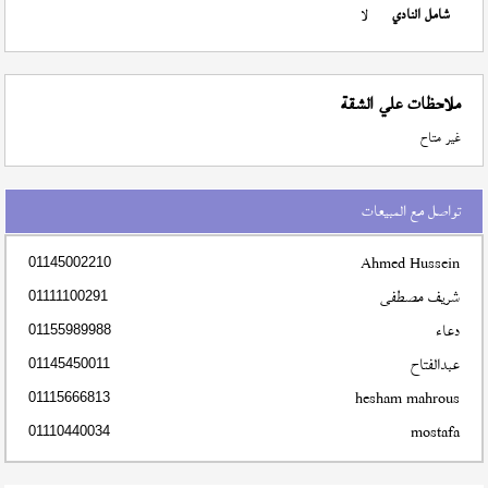
شامل النادي
لا
ملاحظات علي الشقة
غير متاح
تواصل مع المبيعات
Ahmed Hussein
01145002210
شريف مصطفى
01111100291
دعاء
01155989988
عبدالفتاح
01145450011
hesham mahrous
01115666813
mostafa
01110440034