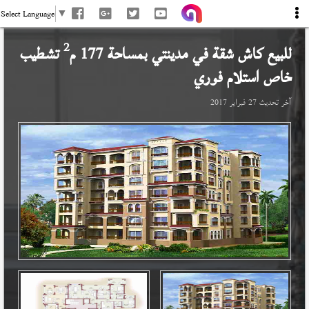
Select Language
▼
2
للبيع كاش شقة في
مدينتي
بمساحة 177 م
تشطيب
خاص استلام فوري
آخر تحديث
27 فبراير 2017