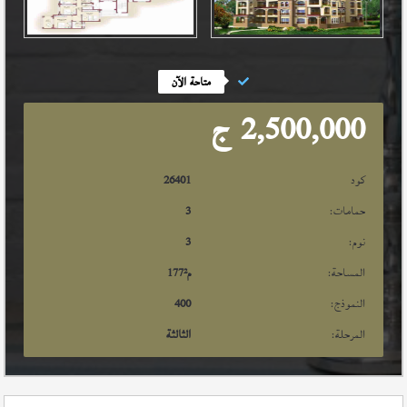
متاحة الآن
2,500,000
ج
كود
26401
حمامات:
3
نوم:
3
المساحة:
م²
177
النموذج:
400
المرحلة:
الثالثة