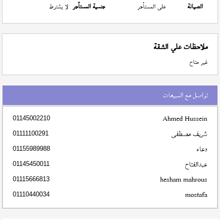
الصيانة
على المستأجر
جنسية المستأجر
لا يشترط
ملاحظات علي الشقة
غير متاح
تواصل مع المبيعات
Ahmed Hussein
01145002210
شريف مصطفى
01111100291
دعاء
01155989988
عبدالفتاح
01145450011
hesham mahrous
01115666813
mostafa
01110440034