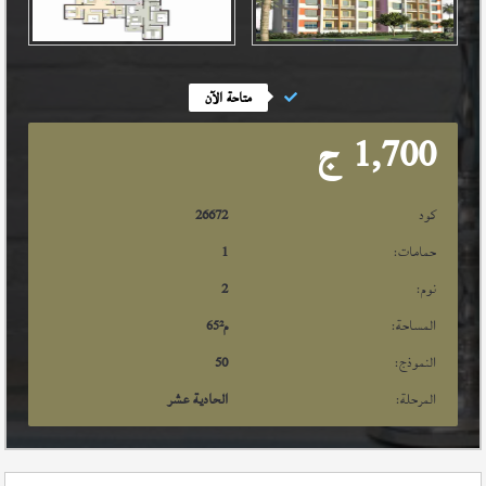
متاحة الآن
1,700
ج
كود
26672
حمامات:
1
نوم:
2
المساحة:
م²
65
النموذج:
50
المرحلة:
الحادية عشر