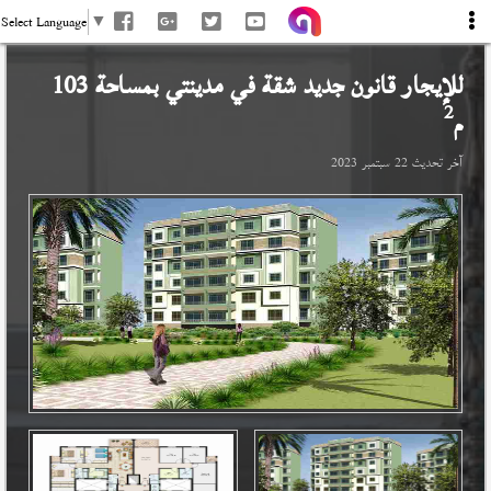
Select Language
▼
للإيجار قانون جديد شقة في
مدينتي
بمساحة 103
2
م
آخر تحديث
22 سبتمبر 2023