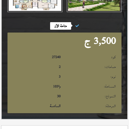
متاحة الآن
3,500
ج
كود
27240
حمامات:
2
نوم:
3
المساحة:
م²
103
النموذج:
30
المرحلة:
السادسة