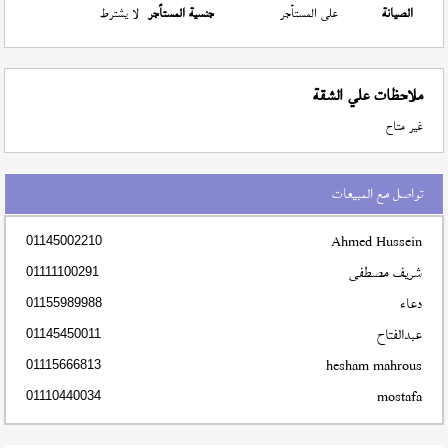
الصيانة
على المستأجر
جنسية المستأجر
لا يشترط
ملاحظات علي الشقة
غير متاح
تواصل مع المبيعات
Ahmed Hussein
01145002210
شريف مصطفى
01111100291
دعاء
01155989988
عبدالفتاح
01145450011
hesham mahrous
01115666813
mostafa
01110440034