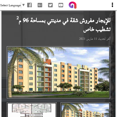
Select Language
▼
2
للإيجار مفروش شقة في
مدينتي
بمساحة 96 م
تشطيب خاص
آخر تحديث
11 مارس 2021