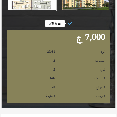
متاحة الآن
7,000
ج
كود
27331
حمامات:
2
نوم:
2
المساحة:
م²
96
النموذج:
70
المرحلة:
السابعة