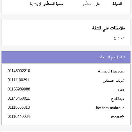
الصيانة
على المستأجر
جنسية المستأجر
لا يشترط
ملاحظات علي الشقة
غير متاح
تواصل مع المبيعات
Ahmed Hussein
01145002210
شريف مصطفى
01111100291
دعاء
01155989988
عبدالفتاح
01145450011
hesham mahrous
01115666813
mostafa
01110440034