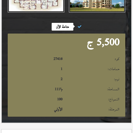
متاحة الآن
5,500
ج
كود
27416
حمامات:
1
نوم:
2
المساحة:
م²
111
النموذج:
100
المرحلة:
الأولي