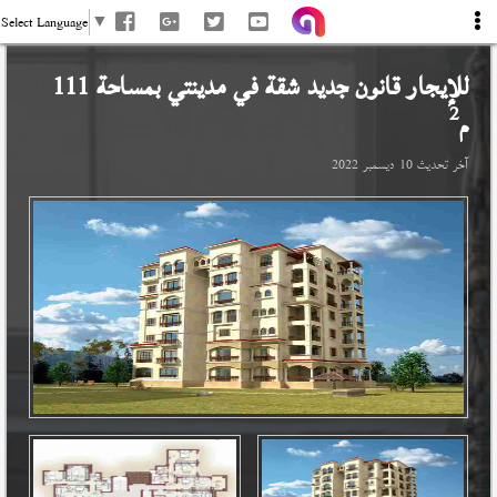
Select Language
▼
للإيجار قانون جديد شقة في
مدينتي
بمساحة 111
2
م
آخر تحديث
10 ديسمبر 2022