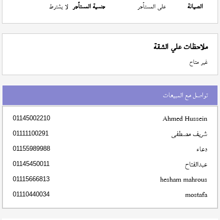
الصيانة
على المستأجر
جنسية المستأجر
لا يشترط
ملاحظات علي الشقة
غير متاح
تواصل مع المبيعات
Ahmed Hussein
01145002210
شريف مصطفى
01111100291
دعاء
01155989988
عبدالفتاح
01145450011
hesham mahrous
01115666813
mostafa
01110440034