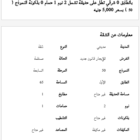
بالطابق 0 شرقي تطل على حديقة تشمل 2 نوم 1 حمام 0 بلكونة النموذج (
) بسعر 5,000 جنيه
50
معلومات عن الشقة
المدينة
مدينتي
النوع
شقة
الغرض
للإيجار قانون جديد
الحالة
مستلمة
النموذج
50
المرحلة
السابعة
الطابق
الأول
المساحة
65
مساحة الحديقة
غير متاح
مطابخ
1
نوم
2
حمامات
1
بلكونات
غير متاح
التشطيب
المكيفات
غير مكيفة
المصاعد
غير متاح