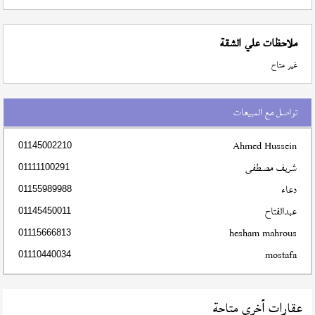
ملاحظات علي الشقة
غير متاح
تواصل مع المبيعات
Ahmed Hussein
01145002210
شريف مصطفى
01111100291
دعاء
01155989988
عبدالفتاح
01145450011
hesham mahrous
01115666813
mostafa
01110440034
عقارات أخري متاحة