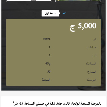
متاحة الآن
5,000
ج
كود
27671
حمامات:
1
نوم:
2
المساحة:
م²
65
النموذج:
50
المرحلة:
السابعة
2
بالمرحلة السابعة للإيجار قانون جديد شقة في مدينتي المساحة 65 متر