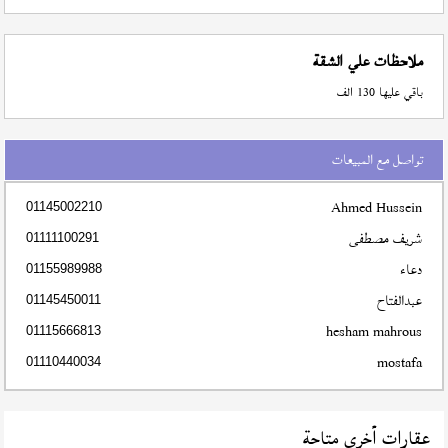
ملاحظات علي الشقة
باقي عليها 130 الف
تواصل مع المبيعات
Ahmed Hussein
01145002210
شريف مصطفى
01111100291
دعاء
01155989988
عبدالفتاح
01145450011
hesham mahrous
01115666813
mostafa
01110440034
عقارات أخري متاحة