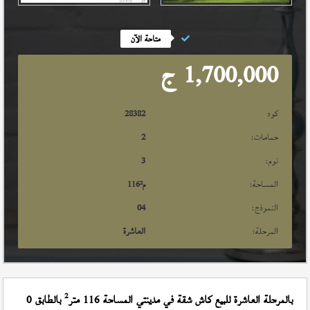
متاحة الآن
1,700,000
ج
كود
28382
حمامات:
2
نوم:
3
المساحة:
م²
116
النموذج:
04
المرحلة:
العاشرة
2
بالمرحلة العاشرة للبيع كاش شقة في مدينتي المساحة 116 متر
بالطابق 0