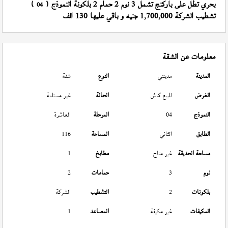
بحري تطل على باركنج تشمل 3 نوم 2 حمام 2 بلكونة النموذج (
)
04
تشطيب الشركة 1,700,000 جنيه و باقي عليها 130 الف
معلومات عن الشقة
المدينة
مدينتي
النوع
شقة
الغرض
للبيع كاش
الحالة
غير مستلمة
النموذج
04
المرحلة
العاشرة
الطابق
الثاني
المساحة
116
مساحة الحديقة
غير متاح
مطابخ
1
نوم
3
حمامات
2
بلكونات
2
التشطيب
الشركة
المكيفات
غير مكيفة
المصاعد
1