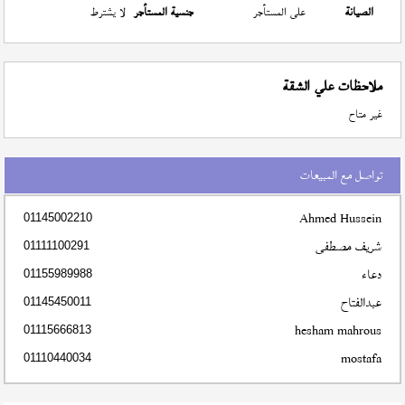
الصيانة
على المستأجر
جنسية المستأجر
لا يشترط
ملاحظات علي الشقة
غير متاح
تواصل مع المبيعات
Ahmed Hussein
01145002210
شريف مصطفى
01111100291
دعاء
01155989988
عبدالفتاح
01145450011
hesham mahrous
01115666813
mostafa
01110440034