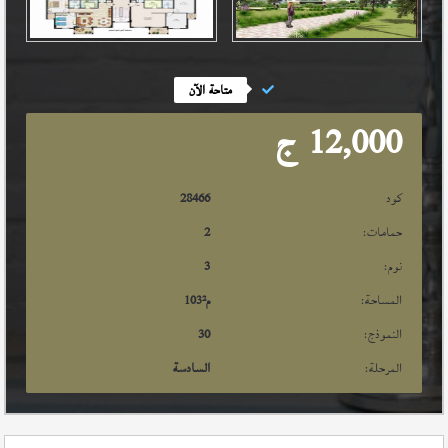
متاحة الآن
12,000
ج
كود
28466
حمامات:
2
نوم:
3
المساحة:
م²
103
النموذج:
30
المرحلة:
السادسة