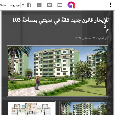
Select Language
▼
للإيجار قانون جديد شقة في
مدينتي
بمساحة 103
2
م
آخر تحديث
25 أغسطس 2024