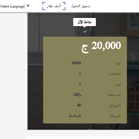
تسجيل الدخول
أضف عقار
Select Language
▼
متاحة الآن
20,000
ج
كود
28554
حمامات:
2
نوم:
3
المساحة:
م²
120
النموذج:
40
المرحلة:
السادسة