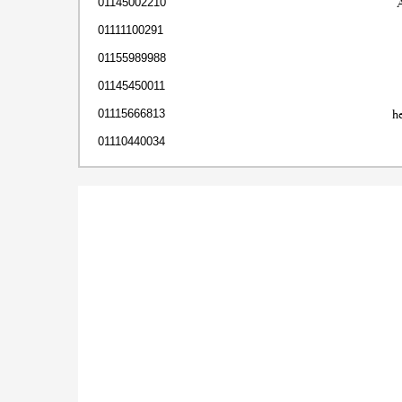
01145002210
01111100291
01155989988
01145450011
h
01115666813
01110440034