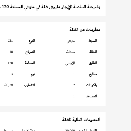
بالمرحلة السادسة للإيجار مفروش شقة في مدينتي المساحة 120 متر
معلومات عن الشقة
المدينة
مدينتي
النوع
شقة
الحالة
مستلمة
النموذج
40
الطابق
الأرضي
المساحة
120
مطابخ
1
نوم
3
بلكونات
2
التشطيب
الشركة
المصاعد
1
المعلومات المالية للشقة
الإيجار الشهري
20,000
مدة الإيجار
غير متاح