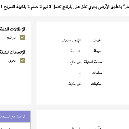
2
بالطابق الأرضي بحري تطل على باركنج تشمل 3 نوم 2 حمام 2 بلكونة النموذج (
الإطلالات للشقة
باركنج
الغرض
للإيجار مفروش
المرحلة
السادسة
الإتجاهات للشقة
بحري
مساحة الحديقة
غير متاح
حمامات
2
المكيفات
غير مكيفة
تواصل مع المبيعات
التأمين
غير متاح