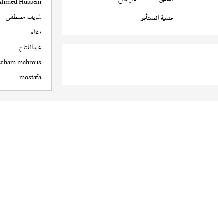
Ahmed Hussein
شريف مصطفى
جنسية المستأجر
دعاء
عبدالفتاح
esham mahrous
mostafa