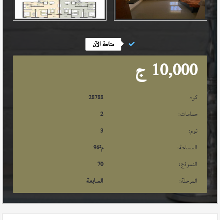
متاحة الآن
10,000
ج
كود
28788
حمامات:
2
نوم:
3
المساحة:
م²
96
النموذج:
70
المرحلة:
السابعة