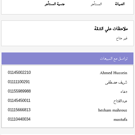
الصيانة
المستأجر
جنسية المستأجر
ملاحظات علي الشقة
غير متاح
تواصل مع المبيعات
Ahmed Hussein
01145002210
شريف مصطفى
01111100291
دعاء
01155989988
عبدالفتاح
01145450011
hesham mahrous
01115666813
mostafa
01110440034