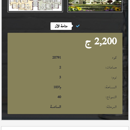
متاحة الآن
2,200
ج
كود
28791
حمامات:
2
نوم:
3
المساحة:
م²
103
النموذج:
40
المرحلة:
السادسة