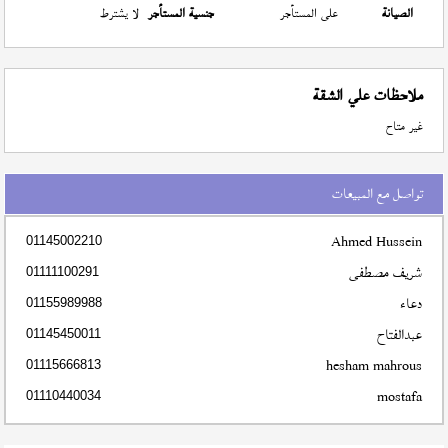
الصيانة
على المستأجر
جنسية المستأجر
لا يشترط
ملاحظات علي الشقة
غير متاح
تواصل مع المبيعات
Ahmed Hussein
01145002210
شريف مصطفى
01111100291
دعاء
01155989988
عبدالفتاح
01145450011
hesham mahrous
01115666813
mostafa
01110440034