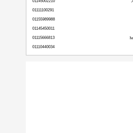
01145002210
01111100291
01155989988
01145450011
h
01115666813
01110440034