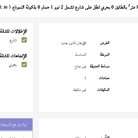
2
بالطابق 0 بحري تطل على شارع تشمل 2 نوم 1 حمام 0 بلكونة النموذج (
) ت
30
الإطلالات للشقة
شارع
الغرض
للإيجار قانون جديد
المرحلة
السادسة
الإتجاهات للشقة
بحري
مساحة الحديقة
غير متاح
حمامات
1
المكيفات
غير مكيفة
تواصل مع المبيعات
التأمين
غير متاح