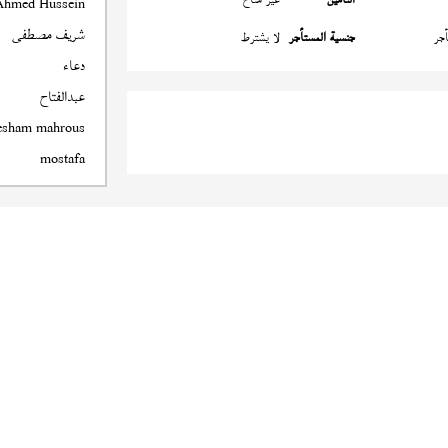
Ahmed Hussein
شريف مصطفى
جر
جنسية المستأجر
لا يشترط
دعاء
عبدالفتاح
esham mahrous
mostafa