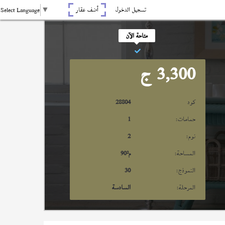
تسجيل الدخول
أضف عقار
Select Language
▼
متاحة الآن
3,300
ج
كود
28804
حمامات:
1
نوم:
2
المساحة:
م²
90
النموذج:
30
المرحلة:
السادسة