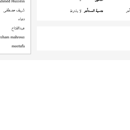
Ahmed Hussein
شريف مصطفى
جر
جنسية المستأجر
لا يشترط
دعاء
عبدالفتاح
esham mahrous
mostafa