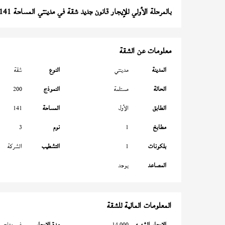
بالمرحلة الأولي للإيجار قانون جديد شقة في مدينتي المساحة 141 متر
معلومات عن الشقة
المدينة
مدينتي
النوع
شقة
الحالة
مستلمة
النموذج
200
الطابق
الأول
المساحة
141
مطابخ
1
نوم
3
بلكونات
1
التشطيب
الشركة
المصاعد
يوجد
المعلومات المالية للشقة
الإيجار الشهري
14,000
مدة الإيجار
غير متاح