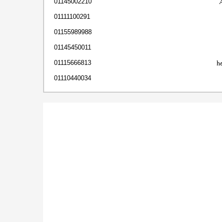
01145002210
01111100291
01155989988
01145450011
h
01115666813
01110440034