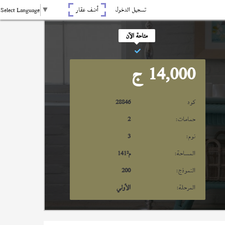
تسجيل الدخول
أضف عقار
Select Language
▼
متاحة الآن
14,000
ج
كود
28846
حمامات:
2
نوم:
3
المساحة:
م²
141
النموذج:
200
المرحلة:
الأولي