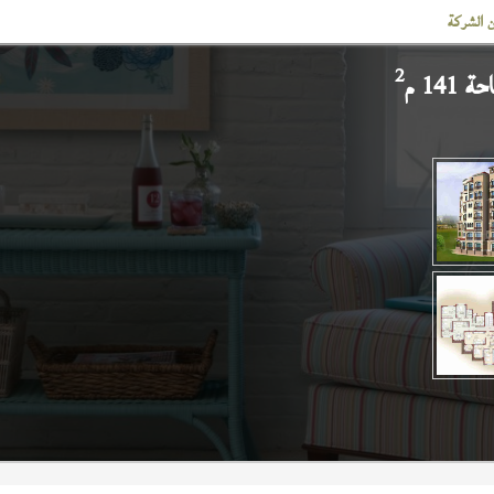
 الشركة
2
141 م