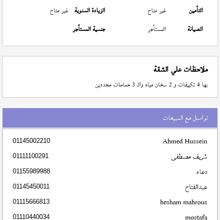
التأمين
غير متاح
الزيادة السنوية
غير متاح
الصيانة
المستأجر
جنسية المستأجر
ملاحظات علي الشقة
بها 4 تكييفات و 2 سخان مياه والـ 3 حمامات مجددين
تواصل مع المبيعات
Ahmed Hussein
01145002210
شريف مصطفى
01111100291
دعاء
01155989988
عبدالفتاح
01145450011
hesham mahrous
01115666813
mostafa
01110440034