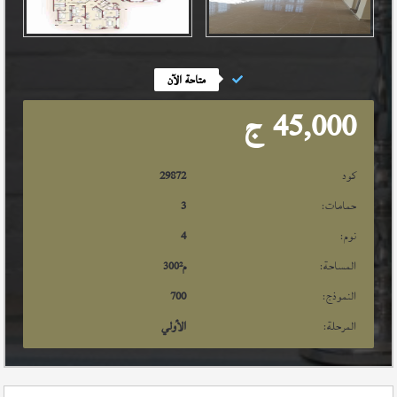
متاحة الآن
45,000
ج
كود
29872
حمامات:
3
نوم:
4
المساحة:
م²
300
النموذج:
700
المرحلة:
الأولي