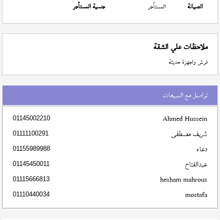
الصيانة
المستأجر
جنسية المستأجر
ملاحظات علي الشقة
فرش واجهزة حديثة
تواصل مع المبيعات
Ahmed Hussein
01145002210
شريف مصطفى
01111100291
دعاء
01155989988
عبدالفتاح
01145450011
hesham mahrous
01115666813
mostafa
01110440034