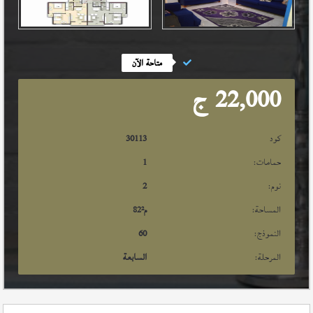
متاحة الآن
22,000
ج
كود
30113
حمامات:
1
نوم:
2
المساحة:
م²
82
النموذج:
60
المرحلة:
السابعة