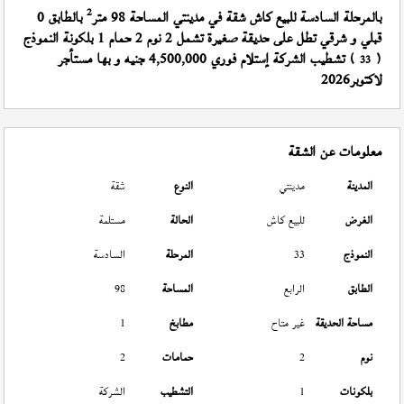
2
بالمرحلة السادسة للبيع كاش شقة في مدينتي المساحة 98 متر
بالطابق 0
قبلي و شرقي تطل على حديقة صغيرة تشمل 2 نوم 2 حمام 1 بلكونة النموذج
(
) تشطيب الشركة إستلام فوري 4,500,000 جنيه و بها مستأجر
33
لاكتوبر2026
معلومات عن الشقة
المدينة
مدينتي
النوع
شقة
الغرض
للبيع كاش
الحالة
مستلمة
النموذج
33
المرحلة
السادسة
الطابق
الرابع
المساحة
98
مساحة الحديقة
غير متاح
مطابخ
1
نوم
2
حمامات
2
بلكونات
1
التشطيب
الشركة