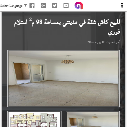
Select Language
▼
2
للبيع كاش شقة في
مدينتي
بمساحة 98 م
استلام
فوري
آخر تحديث
03 يونيه 2026