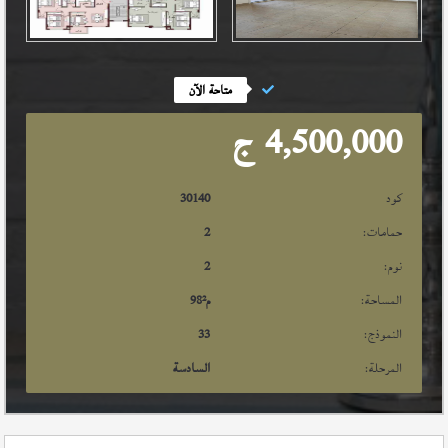
متاحة الآن
4,500,000
ج
كود
30140
حمامات:
2
نوم:
2
المساحة:
م²
98
النموذج:
33
المرحلة:
السادسة