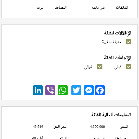
المكيفات
غير مكيفة
المصاعد
يوجد
الإطلالات للشقة
حديقة صغيرة
الإتجاهات للشقة
قبلي
شرقي
Messenger
المعلومات المالية للشقة
السعر
4,500,000
سعر المتر
45,919
سعر العقد
غير متاح
البائع
أول مالك