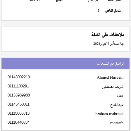
شامل النادي
لا
ملاحظات علي الشقة
بها مستأجر لاكتوبر2026
تواصل مع المبيعات
Ahmed Hussein
01145002210
شريف مصطفى
01111100291
دعاء
01155989988
عبدالفتاح
01145450011
hesham mahrous
01115666813
mostafa
01110440034