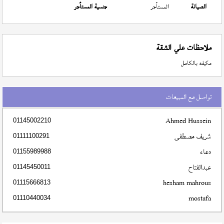
الصيانة
المستأجر
جنسية المستأجر
ملاحظات علي الشقة
مكيفه بالكامل
تواصل مع المبيعات
Ahmed Hussein
01145002210
شريف مصطفى
01111100291
دعاء
01155989988
عبدالفتاح
01145450011
hesham mahrous
01115666813
mostafa
01110440034