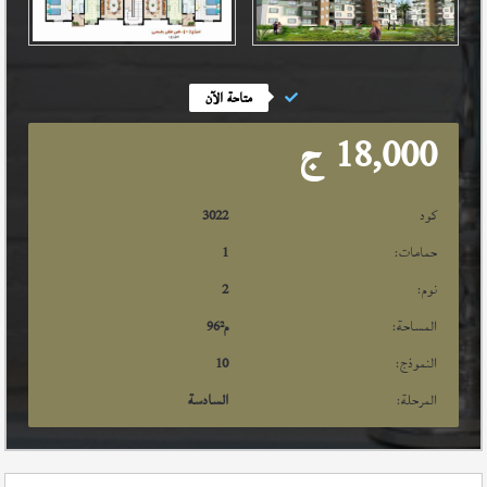
متاحة الآن
18,000
ج
كود
3022
حمامات:
1
نوم:
2
المساحة:
م²
96
النموذج:
10
المرحلة:
السادسة