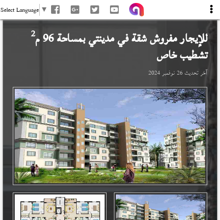
Select Language
▼
2
للإيجار مفروش شقة في
مدينتي
بمساحة 96 م
تشطيب خاص
آخر تحديث
26 نوفمبر 2024