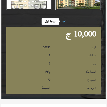
متاحة الآن
10,000
ج
كود
30290
حمامات:
2
نوم:
2
المساحة:
م²
96
النموذج:
70
المرحلة:
السابعة