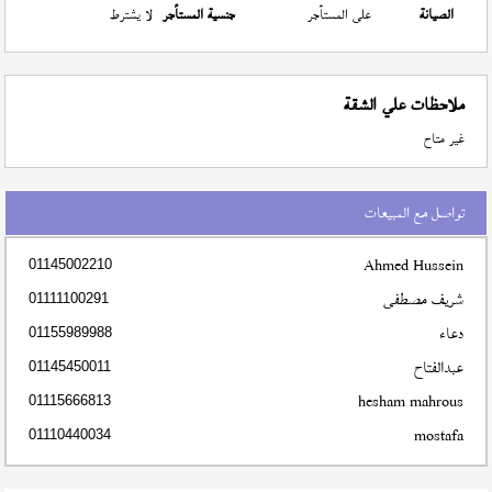
الصيانة
على المستأجر
جنسية المستأجر
لا يشترط
ملاحظات علي الشقة
غير متاح
تواصل مع المبيعات
Ahmed Hussein
01145002210
شريف مصطفى
01111100291
دعاء
01155989988
عبدالفتاح
01145450011
hesham mahrous
01115666813
mostafa
01110440034