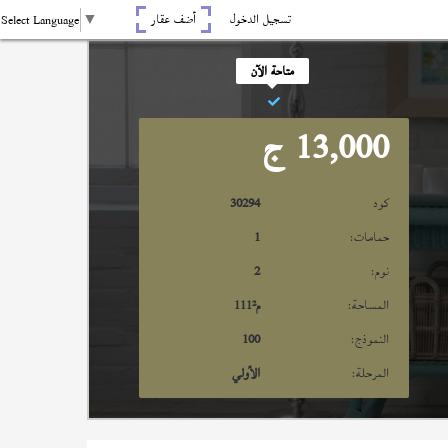
تسجيل الدخول
أضف عقار
Select Language
▼
متاحة الآن
13,000
ج
كود
30294
حمامات:
1
نوم:
2
المساحة:
م²
111
النموذج:
100
المرحلة:
الأولي