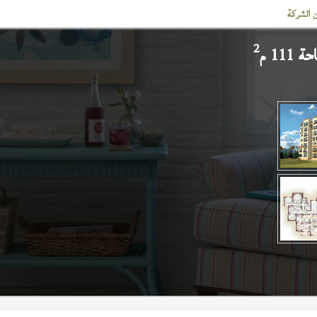
 الشركة
2
111 م