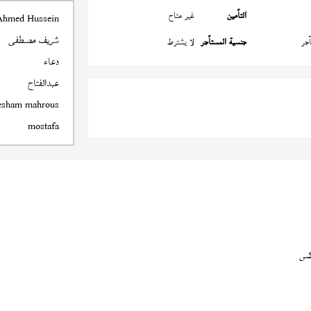
التأمين
غير متاح
Ahmed Hussein
شريف مصطفى
جر
جنسية المستأجر
لا يشترط
دعاء
عبدالفتاح
esham mahrous
mostafa
كس