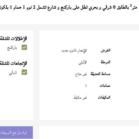
2
بالطابق 0 شرقي و بحري تطل على باركنج و شارع تشمل 2 نوم 1 حمام 1 بلكونة النموذج (
الإطلالات للشقة
باركنج
الغرض
للإيجار قانون جديد
المرحلة
الأولي
الإتجاهات للشقة
شرقي
مساحة الحديقة
غير متاح
حمامات
1
المكيفات
غير مكيفة
تواصل مع المبيعات