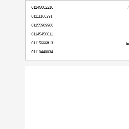
01145002210
01111100291
01155989988
01145450011
h
01115666813
01110440034