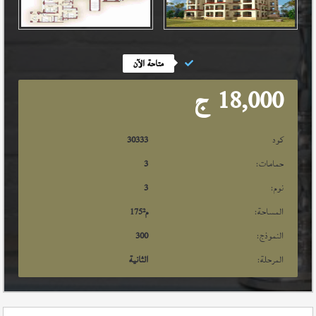
متاحة الآن
18,000
ج
كود
30333
حمامات:
3
نوم:
3
المساحة:
م²
175
النموذج:
300
المرحلة:
الثانية