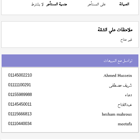
الصيانة
على المستأجر
جنسية المستأجر
لا يشترط
ملاحظات علي الشقة
غير متاح
تواصل مع المبيعات
Ahmed Hussein
01145002210
شريف مصطفى
01111100291
دعاء
01155989988
عبدالفتاح
01145450011
hesham mahrous
01115666813
mostafa
01110440034