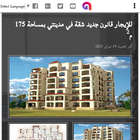
Select Language
▼
للإيجار قانون جديد شقة في
مدينتي
بمساحة 175
2
م
آخر تحديث
19 فبراير 2025