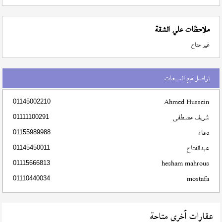
ملاحظات علي الشقة
غير متاح
تواصل مع المبيعات
Ahmed Hussein
01145002210
شريف مصطفى
01111100291
دعاء
01155989988
عبدالفتاح
01145450011
hesham mahrous
01115666813
mostafa
01110440034
عقارات أخري متاحة