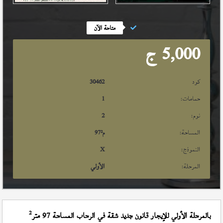
متاحة الآن
5,000
ج
كود
30462
حمامات:
1
نوم:
2
المساحة:
م²
97
النموذج:
X
المرحلة:
الأولي
2
بالمرحلة الأولي للإيجار قانون جديد شقة في الرحاب المساحة 97 متر