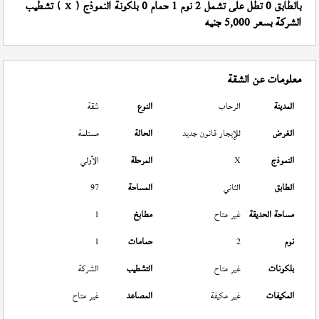
بالطابق 0 تطل على تشمل 2 نوم 1 حمام 0 بلكونة النموذج (
) تشطيب
X
الشركة بسعر 5,000 جنيه
معلومات عن الشقة
المدينة
الرحاب
النوع
شقة
الغرض
للإيجار قانون جديد
الحالة
مستلمة
النموذج
X
المرحلة
الأولي
الطابق
الثاني
المساحة
97
مساحة الحديقة
غير متاح
مطابخ
1
نوم
2
حمامات
1
بلكونات
غير متاح
التشطيب
الشركة
المكيفات
غير مكيفة
المصاعد
غير متاح