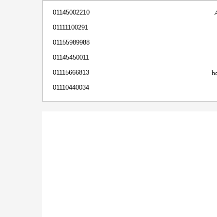
01145002210
01111100291
01155989988
01145450011
h
01115666813
01110440034