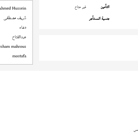
التأمين
غير متاح
Ahmed Hussein
شريف مصطفى
جنسية المستأجر
دعاء
عبدالفتاح
esham mahrous
mostafa
س