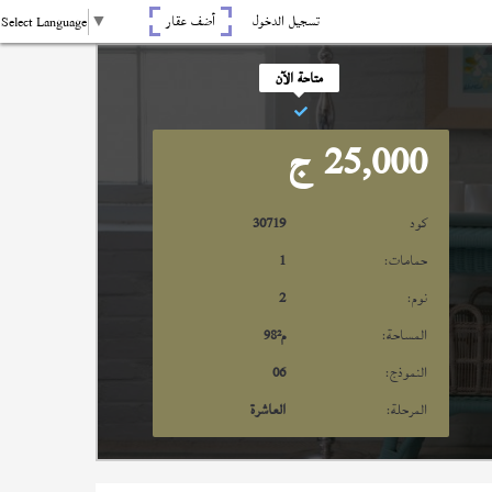
تسجيل الدخول
أضف عقار
Select Language
▼
متاحة الآن
25,000
ج
كود
30719
حمامات:
1
نوم:
2
المساحة:
م²
98
النموذج:
06
المرحلة:
العاشرة