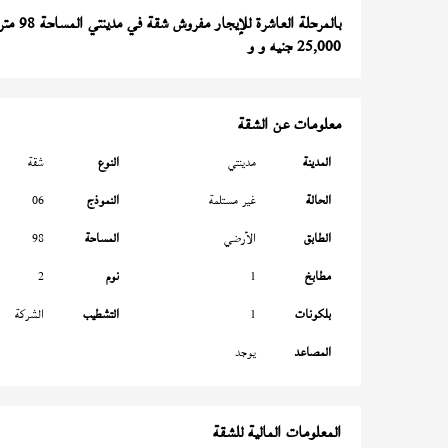
بالمرحلة العاشرة للإيجار مفروش شقة في مدينتي المساحة 98 متر
25,000 جنيه و و
معلومات عن الشقة
المدينة
مدينتي
النوع
شقة
الحالة
غير مستلمة
النموذج
06
الطابق
الأرضي
المساحة
98
مطابخ
1
نوم
2
بلكونات
1
التشطيب
الشركة
المصاعد
يوجد
المعلومات المالية للشقة