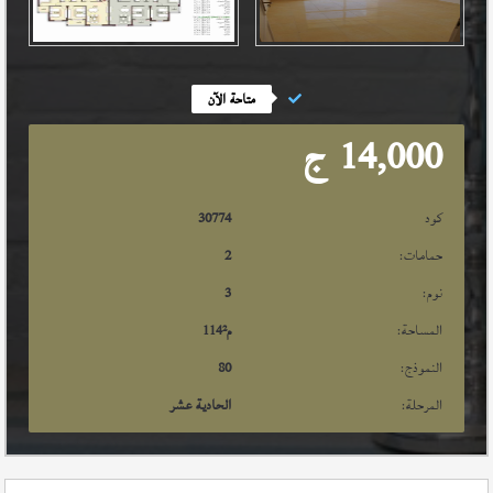
متاحة الآن
14,000
ج
كود
30774
حمامات:
2
نوم:
3
المساحة:
م²
114
النموذج:
80
المرحلة:
الحادية عشر