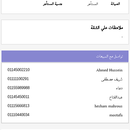
الصيانة
المستأجر
جنسية المستأجر
ملاحظات علي الشقة
-
تواصل مع المبيعات
Ahmed Hussein
01145002210
شريف مصطفى
01111100291
دعاء
01155989988
عبدالفتاح
01145450011
hesham mahrous
01115666813
mostafa
01110440034