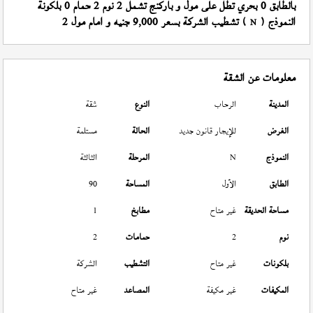
بالطابق 0 بحري تطل على مول و باركنج تشمل 2 نوم 2 حمام 0 بلكونة
النموذج (
) تشطيب الشركة بسعر 9,000 جنيه و امام مول 2
N
معلومات عن الشقة
المدينة
الرحاب
النوع
شقة
الغرض
للإيجار قانون جديد
الحالة
مستلمة
النموذج
N
المرحلة
الثالثة
الطابق
الأول
المساحة
90
مساحة الحديقة
غير متاح
مطابخ
1
نوم
2
حمامات
2
بلكونات
غير متاح
التشطيب
الشركة
المكيفات
غير مكيفة
المصاعد
غير متاح