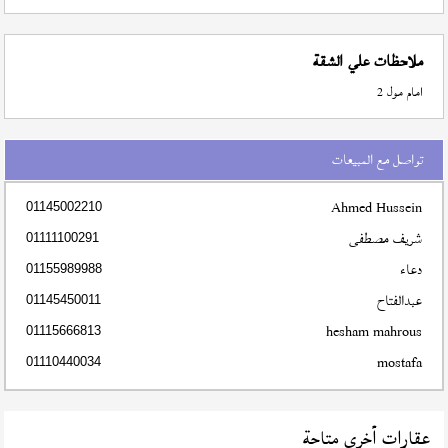
ملاحظات علي الشقة
امام مول 2
تواصل مع المبيعات
Ahmed Hussein
01145002210
شريف مصطفى
01111100291
دعاء
01155989988
عبدالفتاح
01145450011
hesham mahrous
01115666813
mostafa
01110440034
عقارات أخري متاحة