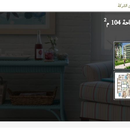
 الشركة
2
104 م