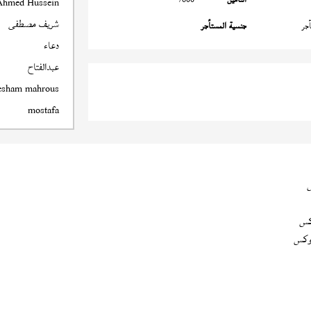
Ahmed Hussein
شريف مصطفى
جر
جنسية المستأجر
دعاء
عبدالفتاح
esham mahrous
mostafa
كس
وكس