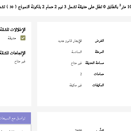
2
بالطابق 0 تطل على حديقة تشمل 3 نوم 2 حمام 2 بلكونة النموذج (
) تشطيب 
30
الإطلالات للشقة
حديقة
الغرض
للإيجار قانون جديد
المرحلة
السادسة
الإتجاهات للشقة
غير متاح
مساحة الحديقة
غير متاح
حمامات
2
المكيفات
غير مكيفة
تواصل مع المبيعات
التأمين
7600