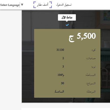
تسجيل الدخول
أضف عقار
Select Language
▼
متاحة الآن
5,500
ج
كود
31130
حمامات:
2
نوم:
3
المساحة:
م²
104
النموذج:
30
المرحلة:
السادسة