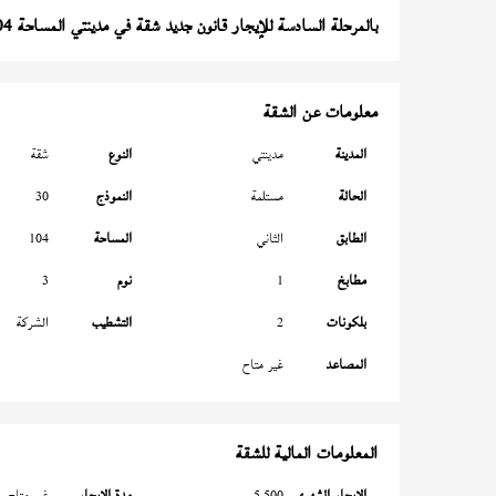
بالمرحلة السادسة للإيجار قانون جديد شقة في مدينتي المساحة 104 متر
معلومات عن الشقة
المدينة
مدينتي
النوع
شقة
الحالة
مستلمة
النموذج
30
الطابق
الثاني
المساحة
104
مطابخ
1
نوم
3
بلكونات
2
التشطيب
الشركة
المصاعد
غير متاح
المعلومات المالية للشقة
الإيجار الشهري
5,500
مدة الإيجار
غير متاح