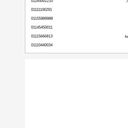
01145002210
01111100291
01155989988
01145450011
h
01115666813
01110440034