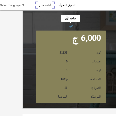
تسجيل الدخول
أضف عقار
Select Language
▼
متاحة الآن
6,000
ج
كود
31138
حمامات:
0
نوم:
3
المساحة:
م²
135
النموذج:
11
المرحلة:
السادسة