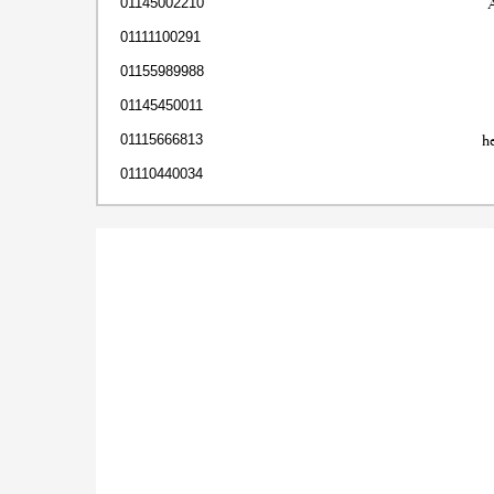
01145002210
01111100291
01155989988
01145450011
h
01115666813
01110440034