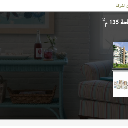
 الشركة
2
135 م