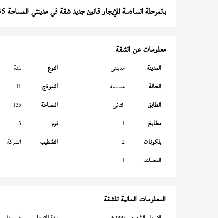
بالمرحلة السادسة للإيجار قانون جديد شقة في مدينتي المساحة 135 متر
معلومات عن الشقة
المدينة
مدينتي
النوع
شقة
الحالة
مستلمة
النموذج
11
الطابق
الثاني
المساحة
135
مطابخ
1
نوم
3
بلكونات
2
التشطيب
الشركة
المصاعد
1
المعلومات المالية للشقة
الإيجار الشهري
6,000
مدة الإيجار
غير متاح