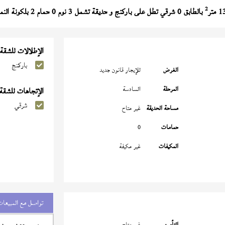
2
بالطابق 0 شرقي تطل على باركنج و حديقة تشمل 3 نوم 0 حمام 2 بلكونة النموذج (
الإطلالات للشقة
باركنج
الغرض
للإيجار قانون جديد
المرحلة
السادسة
الإتجاهات للشقة
شرقي
مساحة الحديقة
غير متاح
حمامات
0
المكيفات
غير مكيفة
تواصل مع المبيعات
التأمين
غير متاح