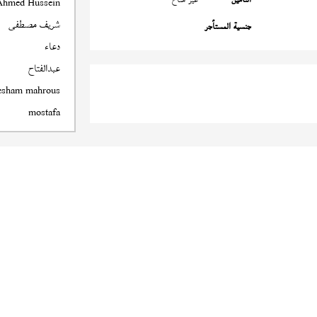
Ahmed Hussein
شريف مصطفى
جنسية المستأجر
دعاء
عبدالفتاح
esham mahrous
mostafa