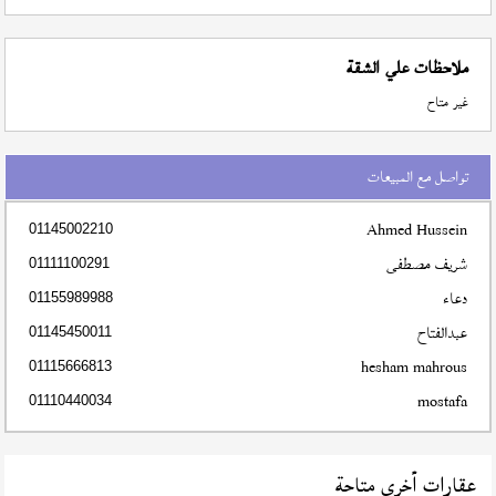
ملاحظات علي الشقة
غير متاح
تواصل مع المبيعات
Ahmed Hussein
01145002210
شريف مصطفى
01111100291
دعاء
01155989988
عبدالفتاح
01145450011
hesham mahrous
01115666813
mostafa
01110440034
عقارات أخري متاحة