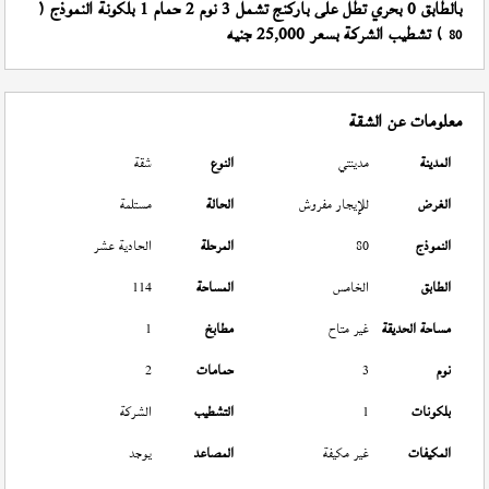
بالطابق 0 بحري تطل على باركنج تشمل 3 نوم 2 حمام 1 بلكونة النموذج (
) تشطيب الشركة بسعر 25,000 جنيه
80
معلومات عن الشقة
المدينة
مدينتي
النوع
شقة
الغرض
للإيجار مفروش
الحالة
مستلمة
النموذج
80
المرحلة
الحادية عشر
الطابق
الخامس
المساحة
114
مساحة الحديقة
غير متاح
مطابخ
1
نوم
3
حمامات
2
بلكونات
1
التشطيب
الشركة
المكيفات
غير مكيفة
المصاعد
يوجد