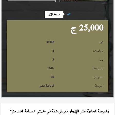
متاحة الآن
25,000
ج
كود
31306
حمامات:
2
نوم:
3
المساحة:
م²
114
النموذج:
80
المرحلة:
الحادية عشر
2
بالمرحلة الحادية عشر للإيجار مفروش شقة في مدينتي المساحة 114 متر