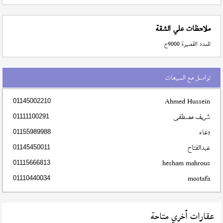
ملاحظات علي الشقة
للمدد القصيرة 9000ج
تواصل مع المبيعات
Ahmed Hussein
01145002210
شريف مصطفى
01111100291
دعاء
01155989988
عبدالفتاح
01145450011
hesham mahrous
01115666813
mostafa
01110440034
عقارات أخري متاحة