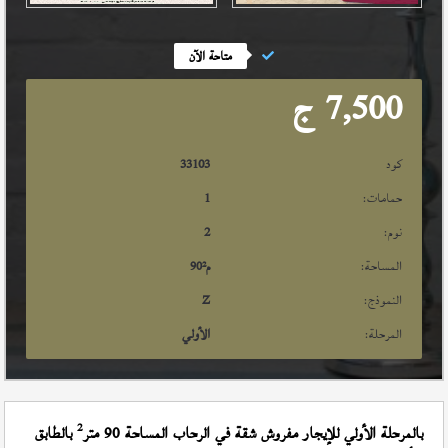
متاحة الآن
7,500
ج
كود
33103
حمامات:
1
نوم:
2
المساحة:
م²
90
النموذج:
Z
المرحلة:
الأولي
2
بالمرحلة الأولي للإيجار مفروش شقة في الرحاب المساحة 90 متر
بالطابق