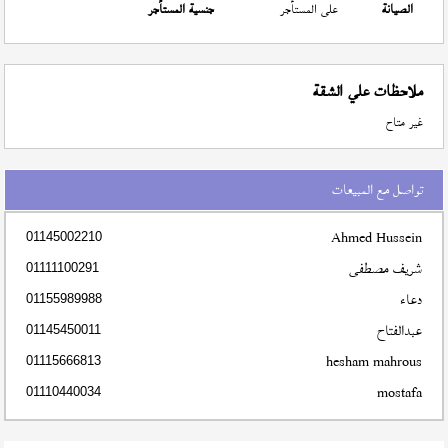
الصيانة
على المستأجر
جنسية المستأجر
ملاحظات علي الشقة
غير متاح
تواصل مع المبيعات
Ahmed Hussein
01145002210
شريف مصطفى
01111100291
دعاء
01155989988
عبدالفتاح
01145450011
hesham mahrous
01115666813
mostafa
01110440034