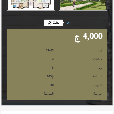
متاحة الآن
4,000
ج
كود
33453
حمامات:
2
نوم:
3
المساحة:
م²
103
النموذج:
30
المرحلة:
السادسة