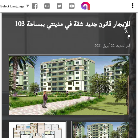
Select Language
▼
للإيجار قانون جديد شقة في
مدينتي
بمساحة 103
2
م
آخر تحديث
22 أبريل 2021