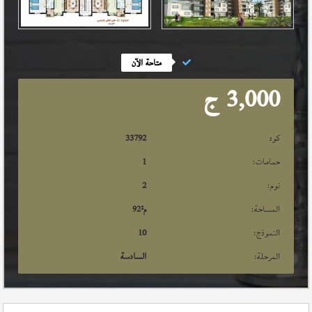
متاحة الآن
3,000
ج
كود
33792
حمامات:
1
نوم:
2
المساحة:
م²
92
النموذج:
10
المرحلة:
السادسة