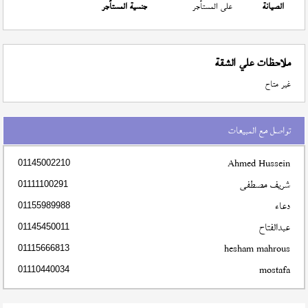
الصيانة
على المستأجر
جنسية المستأجر
ملاحظات علي الشقة
غير متاح
تواصل مع المبيعات
Ahmed Hussein
01145002210
شريف مصطفى
01111100291
دعاء
01155989988
عبدالفتاح
01145450011
hesham mahrous
01115666813
mostafa
01110440034