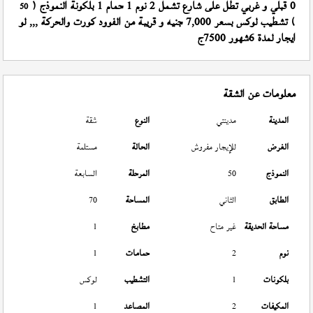
0 قبلي و غربي تطل على شارع تشمل 2 نوم 1 حمام 1 بلكونة النموذج (
50
) تشطيب لوكس بسعر 7,000 جنيه و قريبة من الفوود كورت والحركة ,,, لو
ايجار لمدة 6شهور 7500ج
معلومات عن الشقة
المدينة
مدينتي
النوع
شقة
الغرض
للإيجار مفروش
الحالة
مستلمة
النموذج
50
المرحلة
السابعة
الطابق
الثاني
المساحة
70
مساحة الحديقة
غير متاح
مطابخ
1
نوم
2
حمامات
1
بلكونات
1
التشطيب
لوكس
المكيفات
2
المصاعد
1