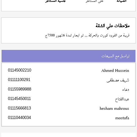
الصيانة
على المستأجر
جنسية المستأجر
ملاحظات علي الشقة
قريبة من الفوود كورت والحركة ,,, لو ايجار لمدة 6شهور 7500ج
تواصل مع المبيعات
Ahmed Hussein
01145002210
شريف مصطفى
01111100291
دعاء
01155989988
عبدالفتاح
01145450011
hesham mahrous
01115666813
mostafa
01110440034