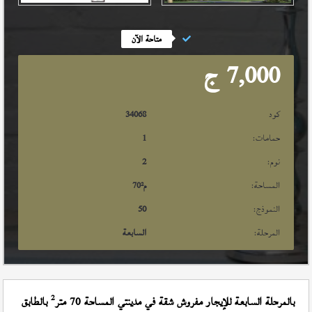
متاحة الآن
7,000
ج
كود
34068
حمامات:
1
نوم:
2
المساحة:
م²
70
النموذج:
50
المرحلة:
السابعة
2
بالمرحلة السابعة للإيجار مفروش شقة في مدينتي المساحة 70 متر
بالطابق