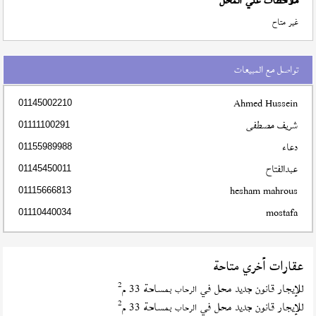
ملاحظات علي المحل
غير متاح
تواصل مع المبيعات
Ahmed Hussein
01145002210
شريف مصطفى
01111100291
دعاء
01155989988
عبدالفتاح
01145450011
hesham mahrous
01115666813
mostafa
01110440034
عقارات أخري متاحة
2
للإيجار قانون جديد محل في
بمساحة 33 م
الرحاب
2
للإيجار قانون جديد محل في
بمساحة 33 م
الرحاب