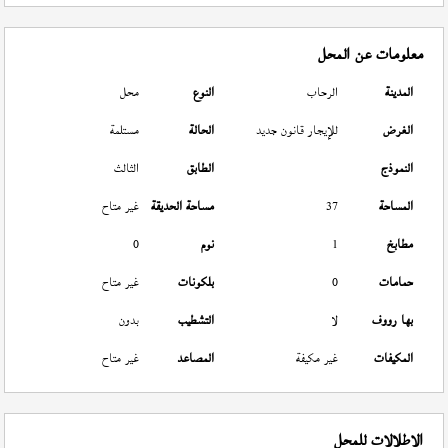
معلومات عن المحل
المدينة
الرحاب
النوع
محل
الغرض
للإيجار قانون جديد
الحالة
مستلمة
النموذج
الطابق
الثالث
المساحة
37
مساحة الحديقة
غير متاح
مطابخ
1
نوم
0
حمامات
0
بلكونات
غير متاح
بها رووف
لا
التشطيب
بدون
المكيفات
غير مكيفة
المصاعد
غير متاح
الإطلالات للمحل