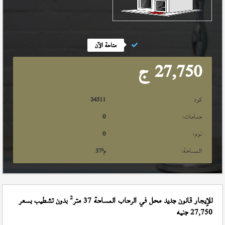
متاحة الآن
27,750
ج
كود
34511
حمامات:
0
نوم:
0
المساحة:
م²
37
2
للإيجار قانون جديد محل في الرحاب المساحة 37 متر
بدون تشطيب بسعر
27,750 جنيه