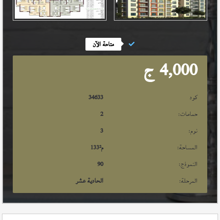
متاحة الآن
4,000
ج
كود
34633
حمامات:
2
نوم:
3
المساحة:
م²
133
النموذج:
90
المرحلة:
الحادية عشر