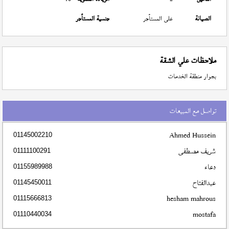
الصيانة
على المستأجر
جنسية المستأجر
ملاحظات علي الشقة
بجوار منطقة الخدمات
تواصل مع المبيعات
Ahmed Hussein
01145002210
شريف مصطفى
01111100291
دعاء
01155989988
عبدالفتاح
01145450011
hesham mahrous
01115666813
mostafa
01110440034