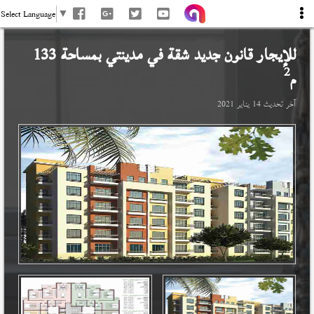
Select Language
▼
للإيجار قانون جديد شقة في
مدينتي
بمساحة 133
2
م
آخر تحديث
14 يناير 2021