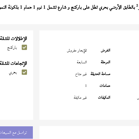
2
بالطابق الأرضي بحري تطل على باركنج و شارع تشمل 1 نوم 1 حمام 1 بلكونة النموذج (
الإطلالات للشقة
باركنج
الغرض
للإيجار مفروش
المرحلة
السابعة
الإتجاهات للشقة
بحري
مساحة الحديقة
غير متاح
حمامات
1
س
المكيفات
غير مكيفة
تواصل مع المبيعات