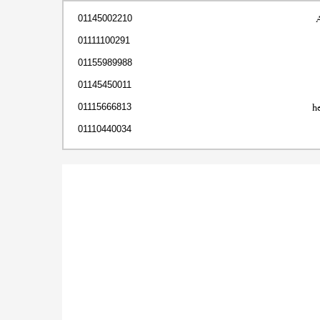
01145002210
01111100291
01155989988
01145450011
h
01115666813
01110440034