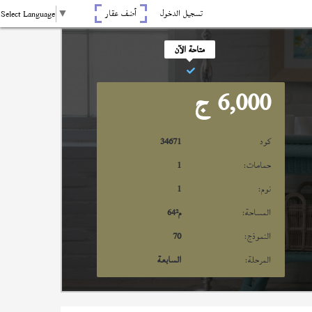
تسجيل الدخول
أضف عقار
Select Language
▼
متاحة الآن
6,000
ج
كود
34671
حمامات:
1
نوم:
1
المساحة:
م²
64
النموذج:
70
المرحلة:
السابعة