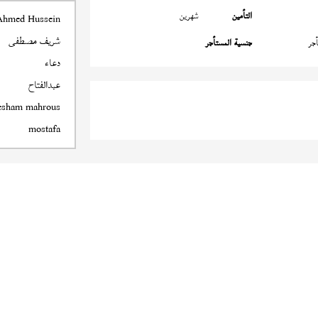
التأمين
شهرين
Ahmed Hussein
شريف مصطفى
جر
جنسية المستأجر
دعاء
عبدالفتاح
esham mahrous
mostafa