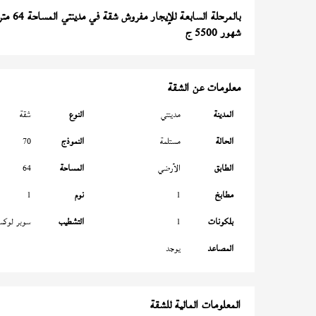
بالمرحلة السابعة للإيجار مفروش شقة في مدينتي المساحة 64 متر
شهور 5500 ج
معلومات عن الشقة
المدينة
مدينتي
النوع
شقة
الحالة
مستلمة
النموذج
70
الطابق
الأرضي
المساحة
64
مطابخ
1
نوم
1
بلكونات
1
التشطيب
سوبر لوك
المصاعد
يوجد
المعلومات المالية للشقة