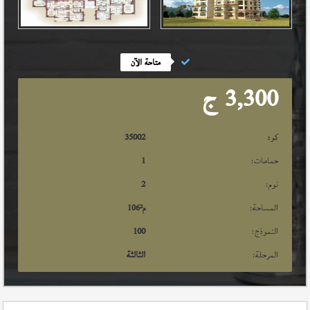
متاحة الآن
3,300
ج
كود
35002
حمامات:
1
نوم:
2
المساحة:
م²
106
النموذج:
100
المرحلة:
الثالثة