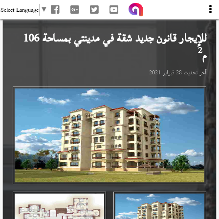
Select Language
▼
للإيجار قانون جديد شقة في
مدينتي
بمساحة 106
2
م
آخر تحديث
28 فبراير 2021