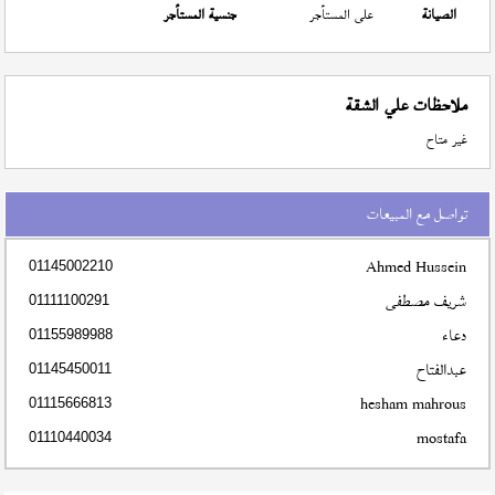
الصيانة
على المستأجر
جنسية المستأجر
ملاحظات علي الشقة
غير متاح
تواصل مع المبيعات
Ahmed Hussein
01145002210
شريف مصطفى
01111100291
دعاء
01155989988
عبدالفتاح
01145450011
hesham mahrous
01115666813
mostafa
01110440034