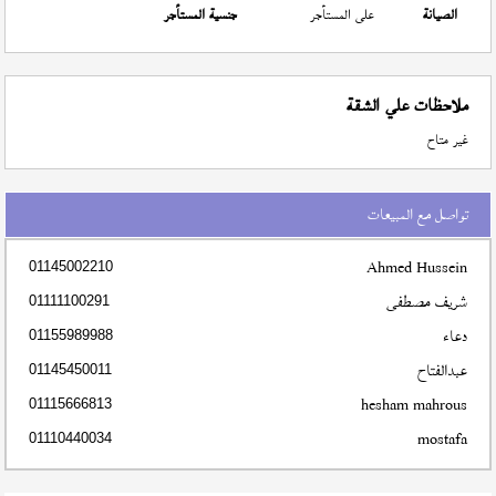
الصيانة
على المستأجر
جنسية المستأجر
ملاحظات علي الشقة
غير متاح
تواصل مع المبيعات
Ahmed Hussein
01145002210
شريف مصطفى
01111100291
دعاء
01155989988
عبدالفتاح
01145450011
hesham mahrous
01115666813
mostafa
01110440034