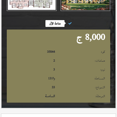
متاحة الآن
8,000
ج
كود
35044
حمامات:
2
نوم:
3
المساحة:
م²
131
النموذج:
33
المرحلة:
السادسة