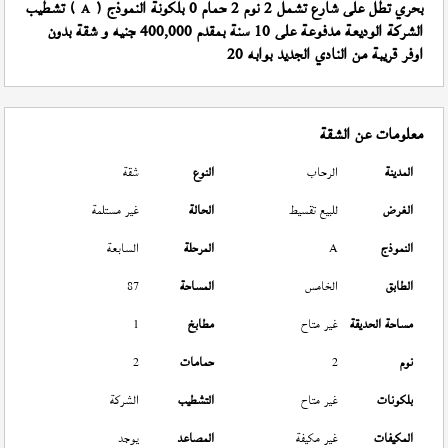
بحري تطل على شارع تشمل 2 نوم 2 حمام 0 بلكونة النموذج (
) تشطيب
A
الشركة الوديعة مدفوعة على 10 سنة بمقدم 400,000 جنيه و شقة بدون
اوفر قريبة من النادي الجديد بوابه 20
معلومات عن الشقة
المدينة
الرحاب
النوع
شقة
الغرض
للبيع تقسيط
الحالة
غير مستلمة
النموذج
A
المرحلة
السابعة
الطابق
الخامس
المساحة
87
مساحة الحديقة
غير متاح
مطابخ
1
نوم
2
حمامات
2
بلكونات
غير متاح
التشطيب
الشركة
المكيفات
غير مكيفة
المصاعد
يوجد