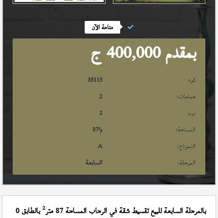
متاحة الآن
بمقدم 400,000
ج
كود
35115
حمامات:
2
نوم:
2
المساحة:
م²
87
النموذج:
A
المرحلة:
السابعة
2
بالمرحلة السابعة للبيع تقسيط شقة في الرحاب المساحة 87 متر
بالطابق 0