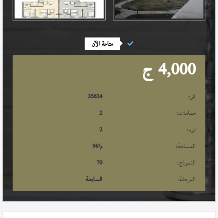
متاحة الآن
4,000
ج
كود
35624
حمامات:
2
نوم:
2
المساحة:
م²
96
النموذج:
70
المرحلة:
السابعة