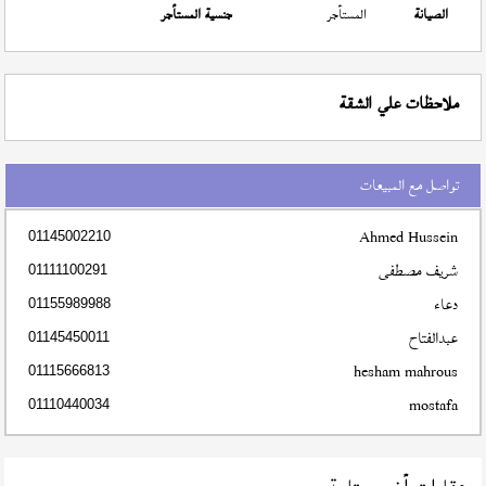
الصيانة
المستأجر
جنسية المستأجر
ملاحظات علي الشقة
تواصل مع المبيعات
Ahmed Hussein
01145002210
شريف مصطفى
01111100291
دعاء
01155989988
عبدالفتاح
01145450011
hesham mahrous
01115666813
mostafa
01110440034