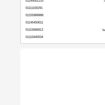
01145002210
01111100291
01155989988
01145450011
h
01115666813
01110440034