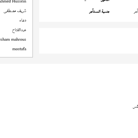
Ahmed Hussein
شريف مصطفى
جر
جنسية المستأجر
دعاء
عبدالفتاح
esham mahrous
mostafa
كس