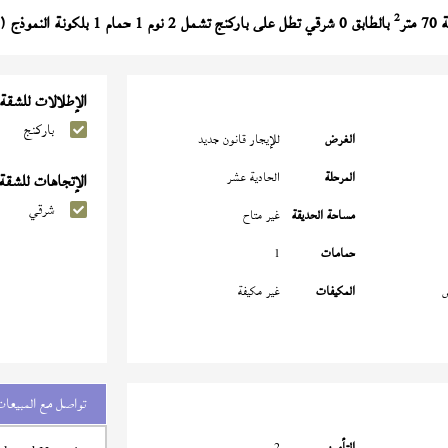
2
تر
بالطابق 0 شرقي تطل على باركنج تشمل 2 نوم 1 حمام 1 بلكونة النموذج (
الإطلالات للشقة
باركنج
الغرض
للإيجار قانون جديد
المرحلة
الحادية عشر
الإتجاهات للشقة
شرقي
مساحة الحديقة
غير متاح
حمامات
1
س
المكيفات
غير مكيفة
تواصل مع المبيعات
التأمين
2