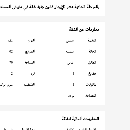
بالمرحلة الحادية عشر للإيجار قانون جديد شقة في مدينتي المساحة 70 م
معلومات عن الشقة
المدينة
مدينتي
النوع
شقة
الحالة
مستلمة
النموذج
02
الطابق
الثاني
المساحة
70
مطابخ
1
نوم
2
بلكونات
1
التشطيب
سوبر لوك
المصاعد
يوجد
المعلومات المالية للشقة
الإيجار الشهري
3,500
مدة الإيجار
غير متاح