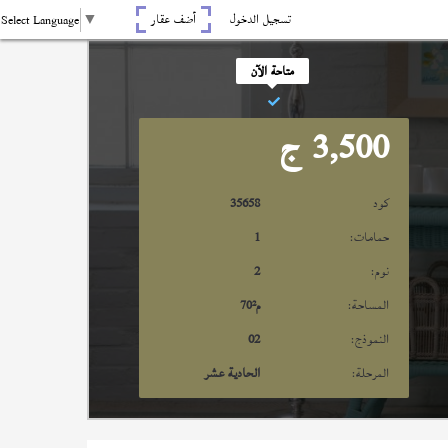
تسجيل الدخول
أضف عقار
Select Language
▼
متاحة الآن
3,500
ج
كود
35658
حمامات:
1
نوم:
2
المساحة:
م²
70
النموذج:
02
المرحلة:
الحادية عشر