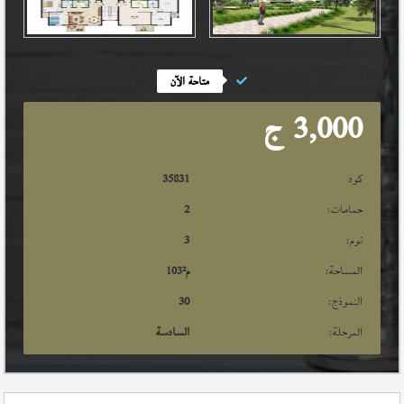
متاحة الآن
3,000
ج
كود
35831
حمامات:
2
نوم:
3
المساحة:
م²
103
النموذج:
30
المرحلة:
السادسة