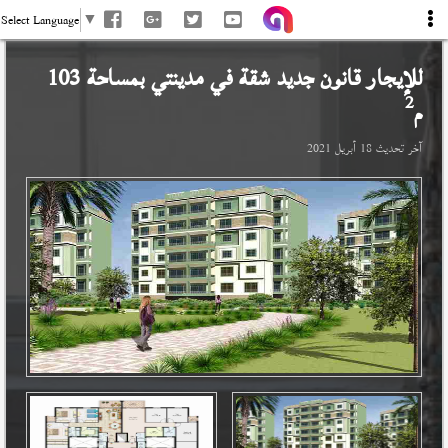
Select Language
▼
للإيجار قانون جديد شقة في
مدينتي
بمساحة 103
2
م
آخر تحديث
18 أبريل 2021