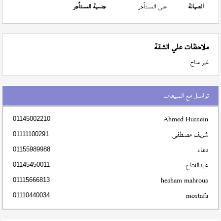
الصيانة
على المستأجر
جنسية المستأجر
ملاحظات علي الشقة
غير متاح
تواصل مع المبيعات
Ahmed Hussein
01145002210
شريف مصطفى
01111100291
دعاء
01155989988
عبدالفتاح
01145450011
hesham mahrous
01115666813
mostafa
01110440034