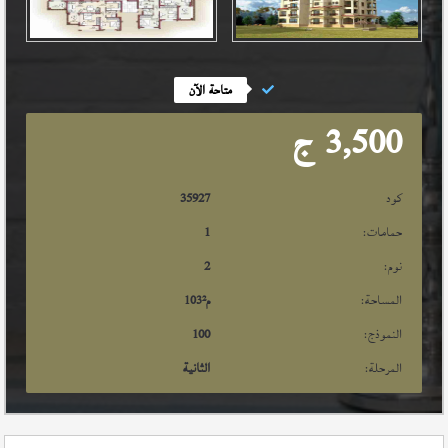
متاحة الآن
3,500
ج
كود
35927
حمامات:
1
نوم:
2
المساحة:
م²
103
النموذج:
100
المرحلة:
الثانية