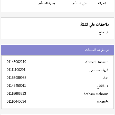
الصيانة
على المستأجر
جنسية المستأجر
ملاحظات علي الشقة
غير متاح
تواصل مع المبيعات
Ahmed Hussein
01145002210
شريف مصطفى
01111100291
دعاء
01155989988
عبدالفتاح
01145450011
hesham mahrous
01115666813
mostafa
01110440034