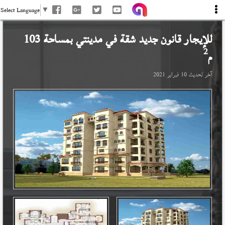
Select Language
▼
للإيجار قانون جديد شقة في
مدينتي
بمساحة 103
2
م
آخر تحديث
10 فبراير 2021