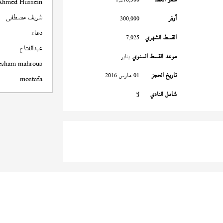
Ahmed Hussein
شريف مصطفى
أوفر
300,000
دعاء
القسط الشهري
7,025
عبدالفتاح
موعد القسط السنوي
يناير
esham mahrous
تاريخ الحجز
01 مارس 2016
mostafa
شامل النادي
لا