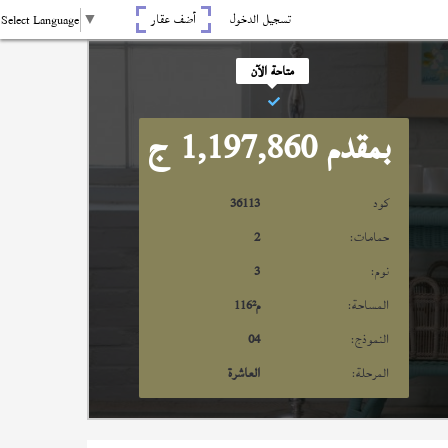
تسجيل الدخول
أضف عقار
Select Language
▼
متاحة الآن
بمقدم 1,197,860
ج
كود
36113
حمامات:
2
نوم:
3
المساحة:
م²
116
النموذج:
04
المرحلة:
العاشرة