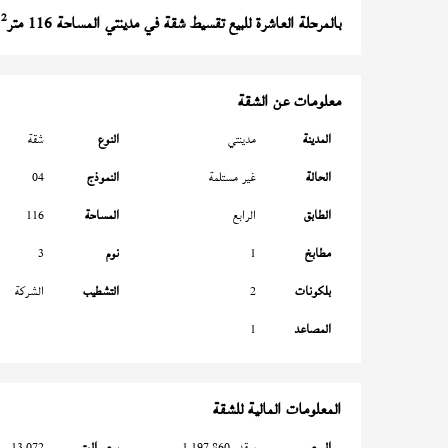
2
بالمرحلة العاشرة للبيع تقسيط شقة في مدينتي المساحة 116 متر
با
معلومات عن الشقة
المدينة
مدينتي
النوع
شقة
الحالة
غير مستلمة
النموذج
04
الطابق
الرابع
المساحة
116
مطابخ
1
نوم
3
بلكونات
2
التشطيب
الشركة
المصاعد
1
المعلومات المالية للشقة
السعر
بمقدم 1,197,860
سعر المتر
13,072