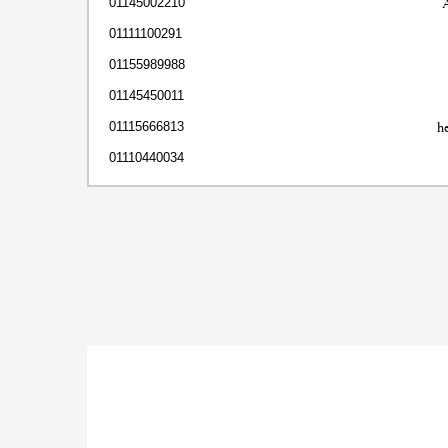
01145002210
01111100291
01155989988
01145450011
h
01115666813
01110440034