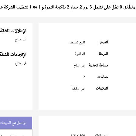
لطابق 0 تطل على تشمل 3 نوم 2 حمام 2 بلكونة النموذج (
) تشطيب الشركة على 8 سنة بمقدم 1,197,860 جن
04
الإطلالات للشقة
غير متاح
الغرض
للبيع تقسيط
المرحلة
العاشرة
الإتجاهات للشقة
غير متاح
مساحة الحديقة
غير متاح
حمامات
2
المكيفات
غير مكيفة
تواصل مع المبيعات
سعر العقد
1,216,300