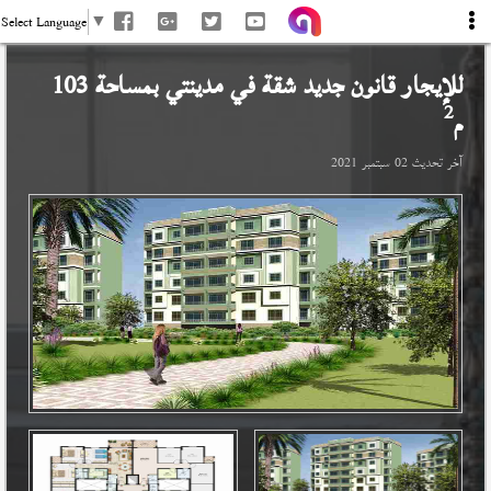
Select Language
▼
للإيجار قانون جديد شقة في
مدينتي
بمساحة 103
2
م
آخر تحديث
02 سبتمبر 2021