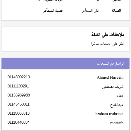
الصيانة
على المستأجر
جنسية المستأجر
ملاحظات علي الشقة
تطل علي الخدمات مباشرا
تواصل مع المبيعات
Ahmed Hussein
01145002210
شريف مصطفى
01111100291
دعاء
01155989988
عبدالفتاح
01145450011
hesham mahrous
01115666813
mostafa
01110440034