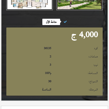
متاحة الآن
4,000
ج
كود
36135
حمامات:
2
نوم:
3
المساحة:
م²
103
النموذج:
30
المرحلة:
السادسة