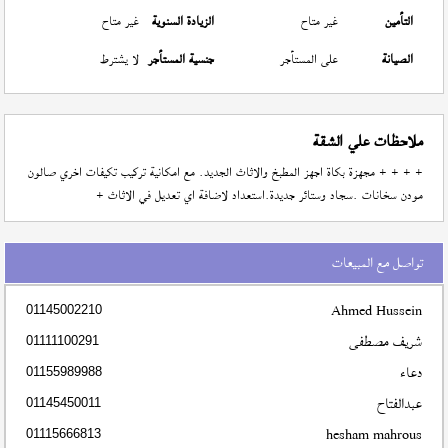
التأمين
غير متاح
الزيادة السنوية
غير متاح
الصيانة
على المستأجر
جنسية المستأجر
لا يشترط
ملاحظات علي الشقة
+ + + + مجهزة بكاة اجهز المطبخ والاثاث الجديد. مع امكانية تركيب تكيفات اخري صالون
مودن سخانات .سجاد وستائر جديدة.استعداد لاضافة اي تعديل في الاثاث +
تواصل مع المبيعات
Ahmed Hussein
01145002210
شريف مصطفى
01111100291
دعاء
01155989988
عبدالفتاح
01145450011
hesham mahrous
01115666813