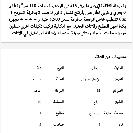
2
بالمرحلة الثالثة للإيجار مفروش شقة في الرحاب المساحة 110 متر
بالطابق
0 بحري و غربي تطل على باركنج تشمل 3 نوم 3 حمام 2 بلكونة النموذج (
) تشطيب خاص الوديعة مدفوعة بسعر 5,500 جنيه و + + + + مجهزة
M
بكاة اجهز المطبخ والاثاث الجديد. مع امكانية تركيب تكيفات اخري صالون
مودن سخانات .سجاد وستائر جديدة.استعداد لاضافة اي تعديل في الاثاث +
معلومات عن الشقة
المدينة
الرحاب
النوع
شقة
الغرض
للإيجار مفروش
الحالة
مستلمة
النموذج
M
المرحلة
الثالثة
الطابق
الرابع
المساحة
110
مساحة الحديقة
غير متاح
مطابخ
1
نوم
3
حمامات
3