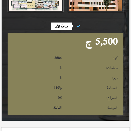
متاحة الآن
5,500
ج
كود
3684
حمامات:
3
نوم:
3
المساحة:
م²
110
النموذج:
M
المرحلة:
الثالثة