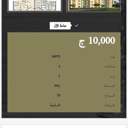
متاحة الآن
10,000
ج
كود
36978
حمامات:
2
نوم:
2
المساحة:
م²
96
النموذج:
70
المرحلة:
السابعة