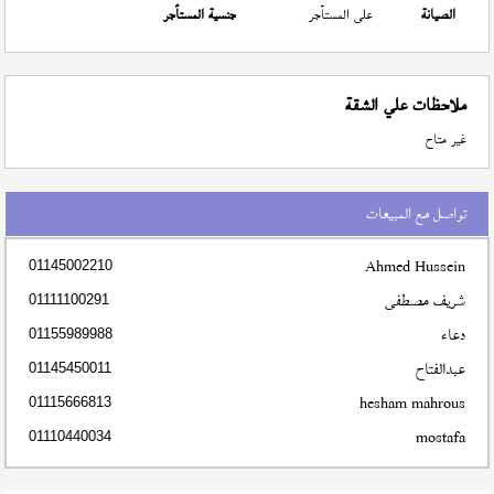
الصيانة
على المستأجر
جنسية المستأجر
ملاحظات علي الشقة
غير متاح
تواصل مع المبيعات
Ahmed Hussein
01145002210
شريف مصطفى
01111100291
دعاء
01155989988
عبدالفتاح
01145450011
hesham mahrous
01115666813
mostafa
01110440034