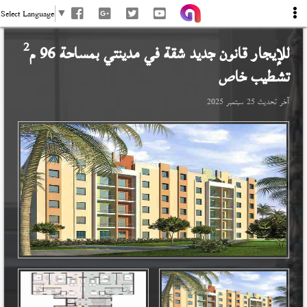
Select Language
▼
2
للإيجار قانون جديد شقة في
مدينتي
بمساحة 96 م
تشطيب خاص
آخر تحديث
25 سبتمبر 2025