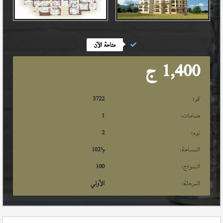
متاحة الآن
1,400
ج
كود
3722
حمامات:
1
نوم:
2
المساحة:
م²
102
النموذج:
100
المرحلة:
الأولي