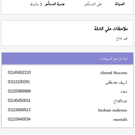
الصيانة
على المستأجر
جنسية المستأجر
لا يشترط
ملاحظات علي الشقة
غير متاح
تواصل مع المبيعات
Ahmed Hussein
01145002210
شريف مصطفى
01111100291
دعاء
01155989988
عبدالفتاح
01145450011
hesham mahrous
01115666813
mostafa
01110440034